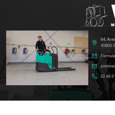
84, Ave
45800 
Formula
commerc
02.46.9
Nom*